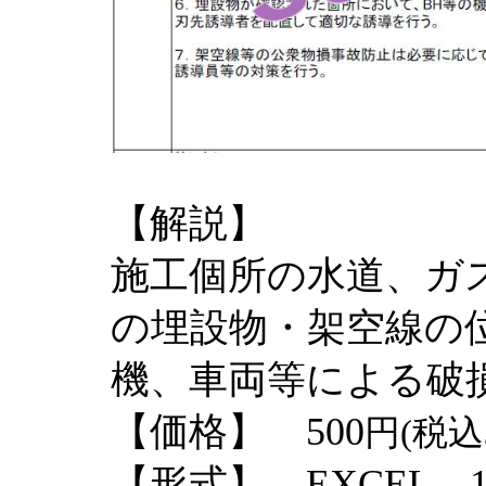
【解説】
施工個所の水道、ガ
の埋設物・架空線の
機、車両等による破
【価格】 500
円(税込
【形式】 EXCEL 1